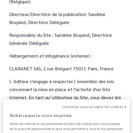
(Belgique).
Directeur/Directrice de la publication: Sandrine
Bruyand, Directrice Déléguée
Responsable du Site : Sandrine Bruyand, Directrice
Générale Déléguée
Hébergement et infogérance (externe) :
CLARANET SAS, 2 rue Bréguet 75011 Paris, France
L´éditeur s'engage à respecter l´ensemble des lois
concernant la mise en place et l'activité d'un Site
Internet. En tant qu’utilisateur du Site, vous devez lire
attentivement les présentes dispositions et l’accès au
Continuer sans accepter les cookies X
Site vaudra acceptation de celles-ci.
Nickel respecte votre vie privée
Notre site internet et nos partenaires utilisent des cookies pour vous proposer
FPE attire l'attention des usagers de son Site
de la publicité personnalisée et pour nous permettre à nous et nos partenaires