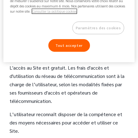
sur les points ci-après :
de mesurer l’audience sur notre site. Nous conservons votre choix relatif au
dépôt des cookies au maximum 6 mois. Nos partenaires utilisent des cookies
sur notre site.
Consulter la politique cookies
1 - Accès au Site
:
Paramètres des cookies
L'utilisateur de ce Site reconnaît disposer de la
compétence et des moyens nécessaires pour accéder
Tout accepter
et utiliser ce Site.
L'accès au Site est gratuit. Les frais d'accès et
d'utilisation du réseau de télécommunication sont à la
charge de l’utilisateur, selon les modalités fixées par
ses fournisseurs d'accès et opérateurs de
télécommunication.
L’utilisateur reconnaît disposer de la compétence et
des moyens nécessaires pour accéder et utiliser ce
Site.