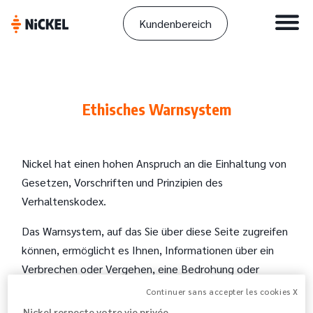
Kundenbereich
Ethisches Warnsystem
Nickel hat einen hohen Anspruch an die Einhaltung von
Gesetzen, Vorschriften und Prinzipien des
Verhaltenskodex.
Das Warnsystem, auf das Sie über diese Seite zugreifen
können, ermöglicht es Ihnen, Informationen über ein
Verbrechen oder Vergehen, eine Bedrohung oder
Schädigung des öffentlichen Interesses, einen Verstoß
Continuer sans accepter les cookies X
oder den Versuch, einen Verstoß gegen geltendes und
Nickel respecte votre vie privée