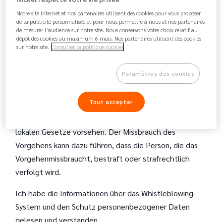
verbindliches Recht (Gesetze, Verordnungen, ...) zu
Notre site internet et nos partenaires utilisent des cookies pour vous proposer
verschleiern, oder einen Verstoß gegen den
de la publicité personnalisée et pour nous permettre à nous et nos partenaires
de mesurer l’audience sur notre site. Nous conservons votre choix relatif au
Verhaltenskodex zu melden .
dépôt des cookies au maximum 6 mois. Nos partenaires utilisent des cookies
sur notre site.
Consulter la politique cookies
Die Meldungen werden von unabhängigen Experten
vertraulich und gemäß den geltenden Vorschriften
Paramètres des cookies
behandelt.
Tout accepter
Whistleblower genießen den Schutz vor
Vergeltungsmaßnahmen, den die für sie geltenden
lokalen Gesetze vorsehen. Der Missbrauch des
Vorgehens kann dazu führen, dass die Person, die das
Vorgehenmissbraucht, bestraft oder strafrechtlich
verfolgt wird.
Ich habe die Informationen über das Whistleblowing-
System und den Schutz personenbezogener Daten
gelesen und verstanden.