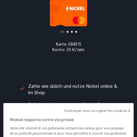
Karte: GRATIS
Konto: 25 €/Jahr
Zahle
Zahle wie üblich und nutze Nickel online &
im S
im Shop
Perso
Sofort startklar: Karte im Nickel-Shop
Dein
mitnehmen und loslegen!
Farb
Continuer sans accepter les cookies X
Nickel respecte votre vie privée
Einfa
Notre site internet et nos partenaires utilisent des cookies pour vous proposer
Mehr erfahren
de la publicité personnalisée et pour nous permettre à nous et nos partenaires