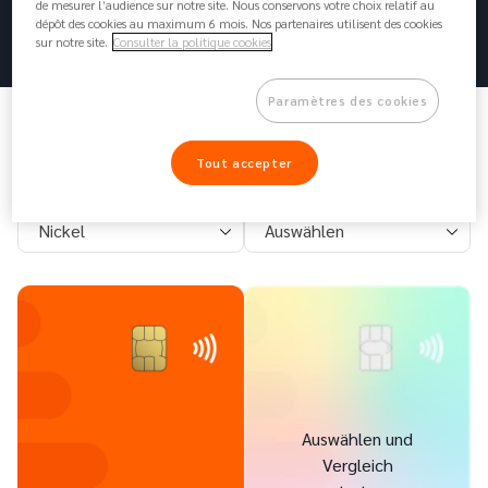
de mesurer l’audience sur notre site. Nous conservons votre choix relatif au
dépôt des cookies au maximum 6 mois. Nos partenaires utilisent des cookies
Konto eröffnen
sur notre site.
Consulter la politique cookies
Paramètres des cookies
Noch unschlüssig?
Tout accepter
Einfach Karten vergleichen und die passende Wahl finden.
Card 1
Card 2
Nickel
Auswählen
Auswählen und
Vergleich