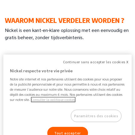
WAAROM NICKEL VERDELER WORDEN ?
Nickel is een kant-en-klare oplossing met een eenvoudig en
gratis beheer, zonder tijdsverbintenis.
UW AANBOD UITBREIDEN
Continuer sans accepter les cookies X
Bied uw klanten een eenvoudige betaalrekening
Nickel respecte votre vie privée
aan in uw verkooppunt.
Notre site internet et nos partenaires utilisent des cookies pour vous proposer
TREK NIEUWE KLANTEN AAN
de la publicité personnalisée et pour nous permettre à nous et nos partenaires
de mesurer l’audience sur notre site. Nous conservons votre choix relatif au
Verhoog het aantal klanten in uw winkel en het
dépôt des cookies au maximum 6 mois. Nos partenaires utilisent des cookies
gemiddelde aankoopbedrag.
sur notre site.
Consulter la politique cookies
VERHOOG UW INKOMEN
Door commissies te verdienen voor elke Nickel
Paramètres des cookies
transactie in uw winkel.
Tout accepter