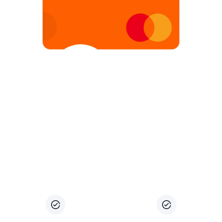
NICKEL, WAT IS DAT?
1 rekening en 1 kaart, dit alles in 5 minuten voor €25
per jaar bij een Nickel verdeler. Nickel is een
gemakkelijke en toegankelijke betalingsoplossing om
te betalen en betaald te worden.
Dit is ideaal om uw inkomsten te diversifiëren en te