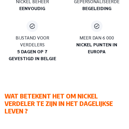
NICKEL BEHEER
GEPERSONALISEERDE
verhogen,
Nickel is een gebruiksklare oplossing, maar
EENVOUDIG
BEGELEIDING
bovenal is de samenwerking gratis en zonder enige
tijdsverbintenis.
Uw klanten kunnen dan in alle veiligheid
en kostenefficiënt van hun geld genieten. Een eenvoudig
en snel productbeheer, voor zowel hen als u !
BIJSTAND VOOR
MEER DAN 6 000
VERDELERS
NICKEL PUNTEN IN
Meer weten over het Nickel aanbod
5 DAGEN OP 7
EUROPA
GEVESTIGD IN BELGIE
WAT BETEKENT HET OM NICKEL
VERDELER TE ZIJN IN HET DAGELIJKSE
LEVEN ?