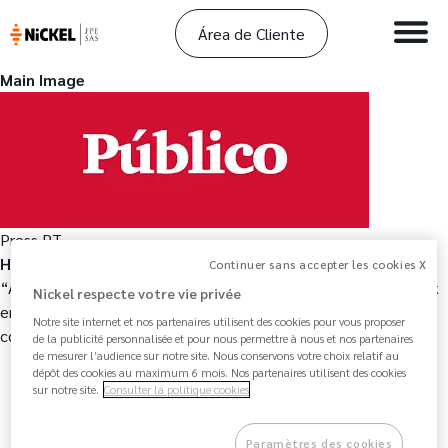
Área de Cliente
Main Image
Press PT
Hook
Continuer sans accepter les cookies X
“A NiCKEL apresenta-se como a líder no segmento de neobank
Nickel respecte votre vie privée
em França e dona da terceira maior rede de distribuição de
Notre site internet et nos partenaires utilisent des cookies pour vous proposer
contas correntes, com 2,5 milhões de contas abertas.”
de la publicité personnalisée et pour nous permettre à nous et nos partenaires
de mesurer l’audience sur notre site. Nous conservons votre choix relatif au
dépôt des cookies au maximum 6 mois. Nos partenaires utilisent des cookies
sur notre site.
Consulter la politique cookies
Paramètres des cookies