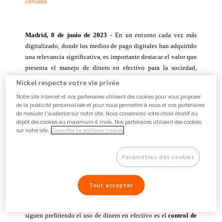
cercana
Madrid, 8 de junio de 2023 
- En un entorno cada vez más 
digitalizado, donde los medios de pago digitales han adquirido 
una relevancia significativa, es importante destacar el valor que 
presenta el manejo de dinero en efectivo para la sociedad, 
donde su uso sigue siendo de gran importancia para la mayoría 
Nickel respecte votre vie privée
de los españoles. Así lo refleja el 
II Estudio ‘Percepción y 
Notre site internet et nos partenaires utilisent des cookies pour vous proposer
hábitos de los españoles respecto al sector bancario’ llevado a 
de la publicité personnalisée et pour nous permettre à nous et nos partenaires
cabo por Nickel
, una cuenta alternativa a la banca tradicional.
de mesurer l’audience sur notre site. Nous conservons votre choix relatif au
dépôt des cookies au maximum 6 mois. Nos partenaires utilisent des cookies
sur notre site.
Consulter la politique cookies
A pesar de que los métodos de pago digitales o con tarjeta han 
traído consigo la aparición de cambios en los hábitos de compra 
de los consumidores, casi dos tercios (64,5%) de los 
Paramètres des cookies
encuestados afirma seguir utilizando el efectivo para realizar 
sus operaciones habituales, y tan solo uno de cada cuatro (24%) 
dice utilizar la tarjeta para todo. 
Tout accepter
La principal razón por la que más del 43% de los españoles 
siguen prefiriendo el uso de dinero en efectivo es el 
control de 