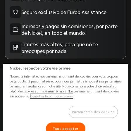
Seguro exclusivo de Europ Assistance
Ingresos y pagos sin comisiones, por parte
de Nickel, en todo el mundo.
Límites más altos, para que no te
preocupes por nada
Nickel respecte votre vie privée
Notre site internet et nos partenaires utilisent des cookies pour vous proposer
UN DISEÑO EXCLUSIVO
de la publicité personnalisée et pour nous permettre à nous et nos partenaires
de mesurer l’audience sur notre site. Nous conservons votre choix relatif au
dépôt des cookies au maximum 6 mois. Nos partenaires utilisent des cookies
La tarjeta de acero inoxidable
sur notre site.
Consulter la politique cookies
Paramètres des cookies
Tout accepter