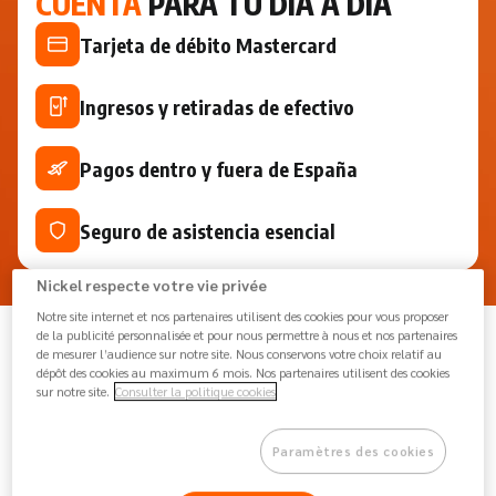
CUENTA
PARA TU DÍA A DÍA
Tarjeta de débito Mastercard
Ingresos y retiradas de efectivo
Pagos dentro y fuera de España
Seguro de asistencia esencial
Nickel respecte votre vie privée
Notre site internet et nos partenaires utilisent des cookies pour vous proposer
de la publicité personnalisée et pour nous permettre à nous et nos partenaires
UN
DISEÑO
ICÓNICO
de mesurer l’audience sur notre site. Nous conservons votre choix relatif au
dépôt des cookies au maximum 6 mois. Nos partenaires utilisent des cookies
sur notre site.
Consulter la politique cookies
La tarjeta clásica para tu día a día
Paramètres des cookies