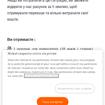
Якщо ви потрапили в цю ситуацію, ви зможете
відкрити у нас рахунок за 5 хвилин, щоб
отримувати перекази та вільно витрачати свої
кошти.
Ви отримаєте :
1 рахунок для повнолітніх (18 років і старше)
Nickel respecte votre vie privée
1 міжнародну карту Mastercard
Notre site internet et nos partenaires utilisent des cookies pour vous proposer
de la publicité personnalisée et pour nous permettre à nous et nos partenaires
1 французький IBAN (реквізити)
de mesurer l’audience sur notre site. Nous conservons votre choix relatif au
dépôt des cookies au maximum 6 mois. Nos partenaires utilisent des cookies
sur notre site.
Consulter la politique cookies
Що для цього вам потрібно:
Paramètres des cookies
1 український паспорт
Tout accepter