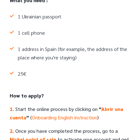
What you need :
1 Ukrainian passport
1 cell phone
1 address in Spain (for example, the address of the
place where you're staying)
25€
How to apply?
1.
Start the online process by clicking on
“
Abrir una
cuenta
”
(
Onboarding English instruction
)
2.
Once you have completed the process, go to a
Nickel point of sale
to activate your account and get