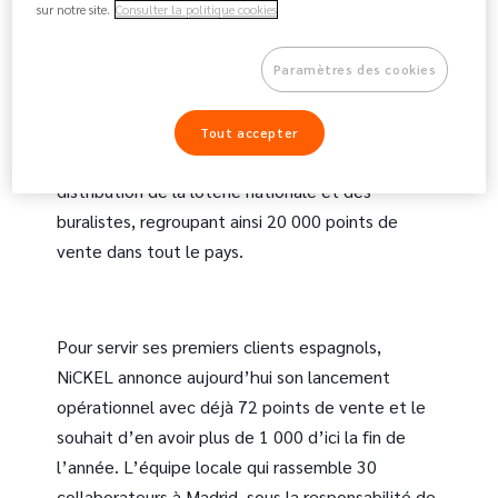
Conformément à ses ambitions de croissance
sur notre site.
Consulter la politique cookies
pour les quatre prochaines années, NiCKEL a
officiellement ouvert sa succursale NiCKEL
Paramètres des cookies
Espagne en décembre 2020. Pour soutenir son
entrée sur le marché, NiCKEL a noué un
Tout accepter
partenariat unique avec les réseaux de
distribution de la loterie nationale et des
buralistes, regroupant ainsi 20 000 points de
vente dans tout le pays.
Pour servir ses premiers clients espagnols,
NiCKEL annonce aujourd’hui son lancement
opérationnel avec déjà 72 points de vente et le
souhait d’en avoir plus de 1 000 d’ici la fin de
l’année. L’équipe locale qui rassemble 30
collaborateurs à Madrid, sous la responsabilité de