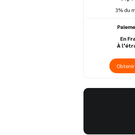
3% du m
Paieme
En Fr
À l’ét
Obtenir