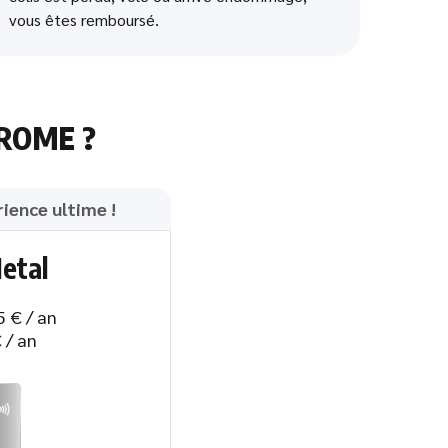
vous êtes remboursé.
ROME ?
rience ultime !
etal
5 € / an
 / an