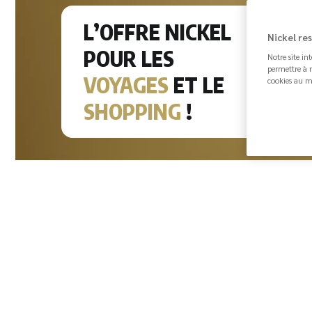
L’OFFRE NICKEL
Carte
Nickel re
POUR LES
Notre site in
permettre à n
VOYAGES
ET LE
cookies au m
Clés 
endom
SHOPPING
!