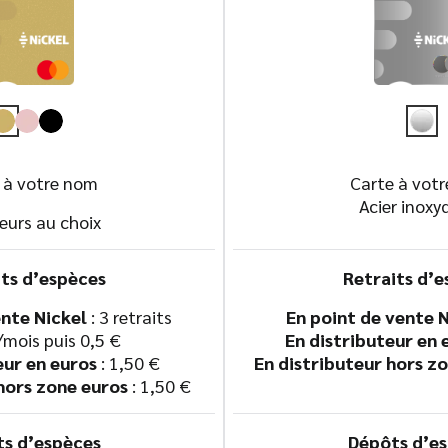
 à votre nom
Carte à vot
Acier inoxy
eurs au choix
its d’espèces
Retraits d’e
ente Nickel
: 3 retraits
En point de vente 
/mois puis 0,5 €
En distributeur en 
eur en euros
: 1,50 €
En distributeur hors z
hors zone euros
: 1,50 €
s d’espèces
Dépôts d’e