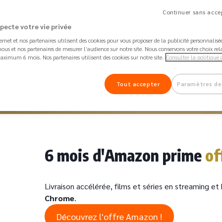
Continuer sans accep
 de débit Mastercard à votre nom
Paieme
specte votre vie privée
ternet et nos partenaires utilisent des cookies pour vous proposer de la publicité personnalis
ous et nos partenaires de mesurer l’audience sur notre site. Nous conservons votre choix rel
aximum 6 mois. Nos partenaires utilisent des cookies sur notre site.
perdues, papiers volés, colis perdu ou
Consulter la politique 
Retard
magé : vous êtes couvert !
couver
Tout accepter
Paramètres de
6 mois d'Amazon prime
of
Livraison accélérée, films et séries en streaming 
Chrome
.
Découvrez l'offre Amazon !