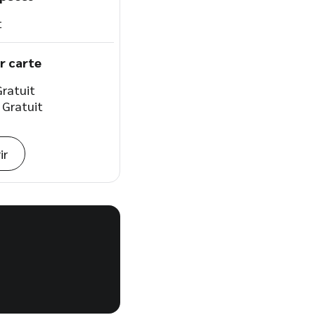
t
r carte
Gratuit
 Gratuit
ir