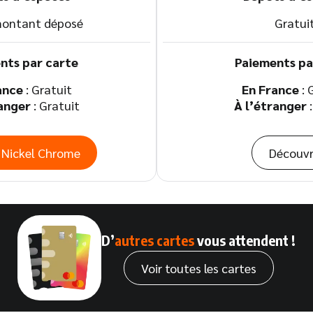
ontant déposé
Gratui
nts par carte
Paiements pa
ance
: Gratuit
En France
: 
ranger
: Gratuit
À l’étranger
:
 Nickel Chrome
Découvr
D’
autres cartes
vous attendent !
Voir toutes les cartes