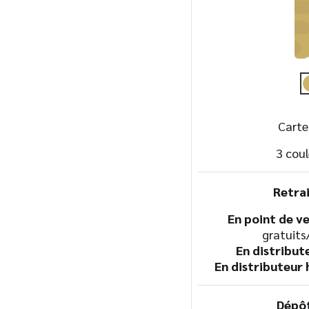
Carte
3 coul
Retra
En point de v
gratuits
En distribut
En distributeur 
Dépôt