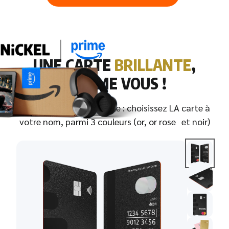
UNE CARTE
BRILLANTE
,
COMME VOUS !
Pas d’impasse sur le style : choisissez LA carte à
votre nom, parmi 3 couleurs (or, or rose et noir)