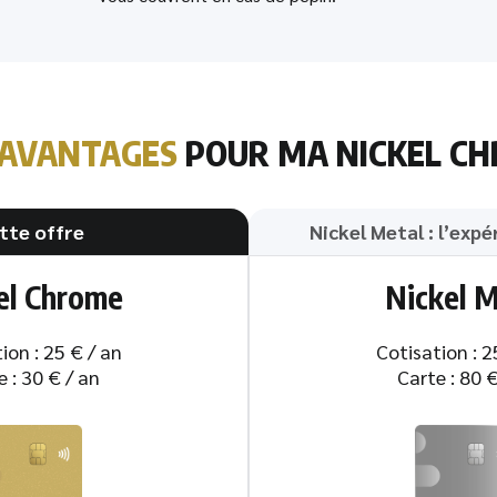
AVANTAGES
POUR MA NICKEL CH
tte offre
Nickel Metal : l’expé
el Chrome
Nickel M
ion : 25 € / an
Cotisation : 2
e : 30 € / an
Carte : 80 €