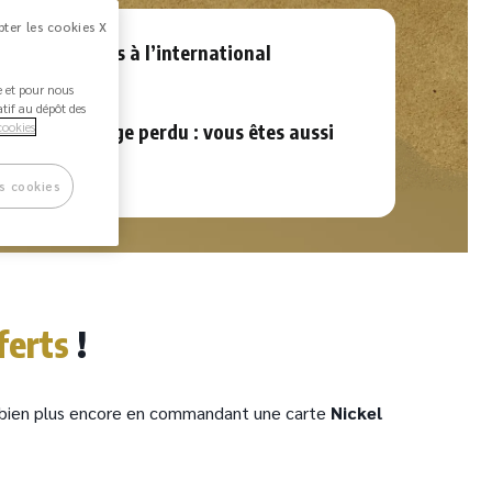
ter les cookies X
nts sans frais à l’international
ée et pour nous
atif au dépôt des
cookies
 de vol, bagage perdu : vous êtes aussi
t en voyage !
s cookies
ferts
!
et bien plus encore en commandant une carte
Nickel