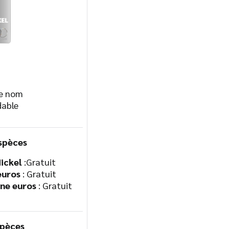
re nom
dable
spèces
Nickel
:Gratuit
euros
: Gratuit
one euros
: Gratuit
spèces