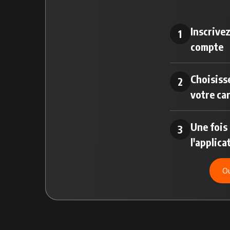
Inscrivez
1
compte
Choisisse
2
votre ca
Une fois
3
l'applica
Ou