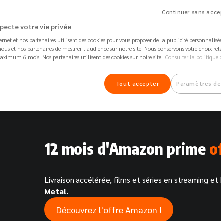
Continuer sans accep
specte votre vie privée
arte World Elite Mastercard à votre nom et
Les 
ternet et nos partenaires utilisent des cookies pour vous proposer de la publicité personnalis
n acier inoxydable
Assi
ous et nos partenaires de mesurer l’audience sur notre site. Nous conservons votre choix rel
aximum 6 mois. Nos partenaires utilisent des cookies sur notre site.
Consulter la politique 
épôts, retraits et paiements sans frais
Des 
artout dans le monde
vos 
Tout accepter
Paramètres de
12 mois d'Amazon prime
o
Livraison accélérée, films et séries en streaming 
Metal.
Découvrez l'offre Amazon !