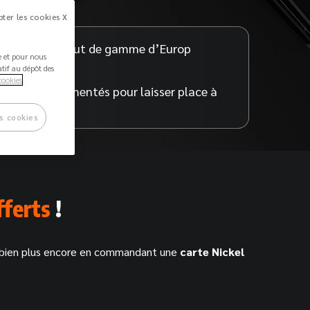
ter les cookies X
assurances haut de gamme d’Europ
ée et pour nous
stance
atif au dépôt des
cookies
plafonds augmentés pour laisser place à
envies
s cookies
fferts
!
et bien plus encore en commandant une
carte Nickel