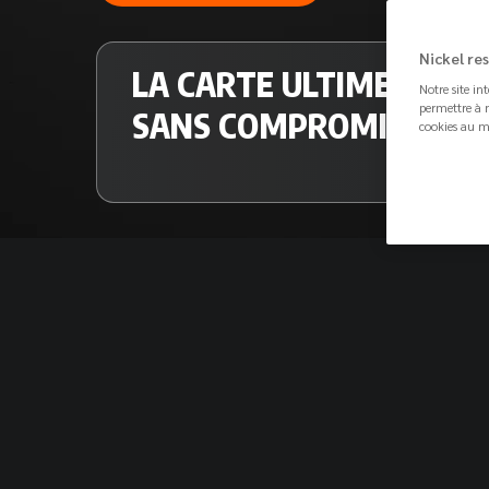
Nickel re
LA CARTE ULTIME
C
Notre site in
e
permettre à n
SANS COMPROMIS
cookies au m
D
p