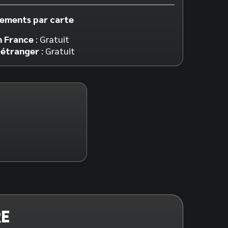
iements par carte
n France
: Gratuit
’étranger
: Gratuit
RE