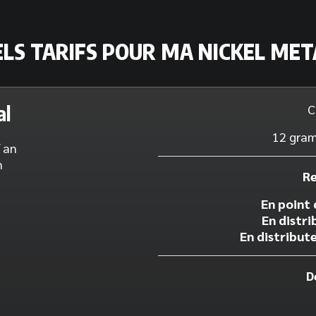
LS TARIFS POUR MA NICKEL MET
C
al
12 gram
/ an
n
Re
En point 
En distri
En distribut
D