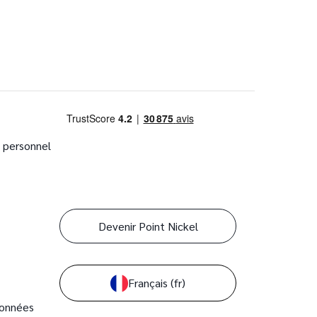
 personnel
Devenir Point Nickel
Français
(fr)
 données