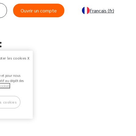
Ouvrir un compte
Français
(fr)
:
ter les cookies X
ée et pour nous
atif au dépôt des
cookies
s cookies