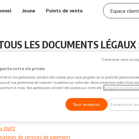
onnel
Jeune
Points de vente
Espace client
TOUS LES DOCUMENTS LÉGAUX 
Continuer sans accep
specte votre vie privée
ternet et nos partenaires utilisent des cookies pour vous proposer de la publicité personnalis
ous et nos partenaires de mesurer l’audience sur notre site. Nous conservons votre choix rel
aximum 6 mois. Nos partenaires utilisent des cookies sur notre site.
Consulter la politique 
lles clients et prospects
les des tiers
Tout accepter
Paramètres de
rs DSP2
ilisateurs de services de paiement