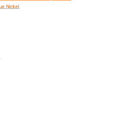
ue Nickel
e