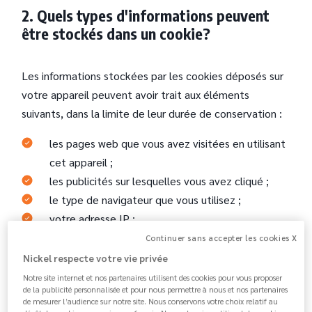
2. Quels types d'informations peuvent
être stockés dans un cookie?
Les informations stockées par les cookies déposés sur
votre appareil peuvent avoir trait aux éléments
suivants, dans la limite de leur durée de conservation :
les pages web que vous avez visitées en utilisant
cet appareil ;
les publicités sur lesquelles vous avez cliqué ;
le type de navigateur que vous utilisez ;
votre adresse IP ;
et toute autre information que vous avez fournie
Continuer sans accepter les cookies X
sur notre Site.
Nickel respecte votre vie privée
Les cookies peuvent contenir des données à caractère
Notre site internet et nos partenaires utilisent des cookies pour vous proposer
de la publicité personnalisée et pour nous permettre à nous et nos partenaires
personnel couvertes par
notre Notice de Protection
de mesurer l’audience sur notre site. Nous conservons votre choix relatif au