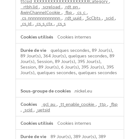
ttcsid_XXXXXXXXXXXXXXXXXXXXCategory
,
__rtbh.lid
,
_screload
,
_rdt_pn
,
AwinChannelCookie
,
_fbp
,
_cs_c
,
_cs_nnnnnnnnnnnnn
,
_rdt_uuid
,
_ScCbts
,
_scid
,
_cs_id
,
_cs_s_ctx
,
_cs_s
Cookies internes
quelques secondes, 89 Jour(s),
89 Jour(s), 364 Jour(s), quelques secondes, 89
Jour(s), Session, 89 Jour(s), 395 Jour(s),
Session, 89 Jour(s), 6 Jour(s), 395 Jour(s), 395
Jour(s), quelques secondes, quelques secondes
.nickel.eu
_gcl_au
,
_tt_enable_cookie
,
_ttp
,
_fbp
,
_scid
,
_uetsid
Cookies internes
89 Jour(s), 389 Jour(s), 389