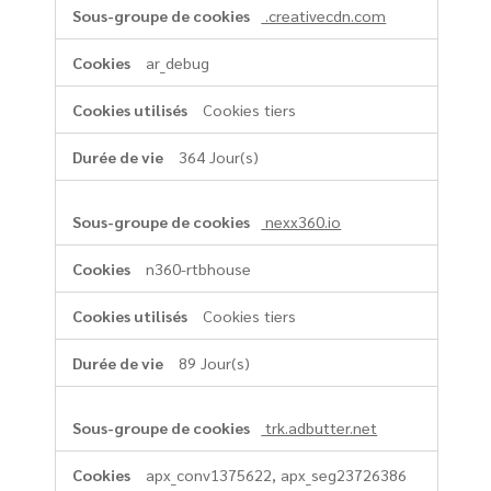
.creativecdn.com
ar_debug
Cookies tiers
364 Jour(s)
nexx360.io
n360-rtbhouse
Cookies tiers
89 Jour(s)
trk.adbutter.net
apx_conv1375622, apx_seg23726386