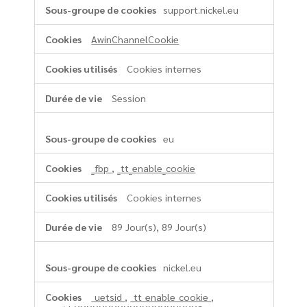
de
support.nickel.eu
proposer
des
AwinChannelCookie
publicités
personnalisées
Cookies internes
ou
non
Session
et
géolocalisées
eu
_fbp
,
_tt_enable_cookie
Cookies internes
89 Jour(s), 89 Jour(s)
nickel.eu
_uetsid
,
_tt_enable_cookie
,