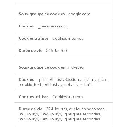
.google.com
__Secure-xxxxxxx
Cookies internes
365 Jour(s)
.nickel.eu
_pcid
,
ABTastySession
,
_scid_r
,
_pctx
,
_cookie_test
,
ABTasty
,
_uetvid
,
_schn1
Cookies internes
394 Jour(s), quelques secondes,
395 Jour(s), 394 Jour(s), quelques secondes,
394 Jour(s), 389 Jour(s), quelques secondes