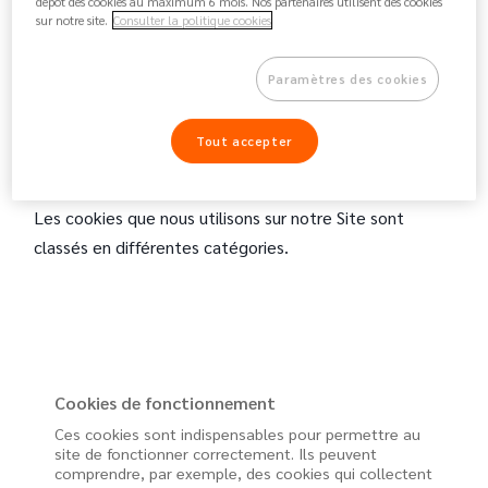
des Données
.
dépôt des cookies au maximum 6 mois. Nos partenaires utilisent des cookies
sur notre site.
Consulter la politique cookies
Vous pouvez retrouver
ici
comment Google traite les
informations personnelles.
Paramètres des cookies
3. Quel type de cookies utilisons nous et
Tout accepter
à quelles fins ?
Les cookies que nous utilisons sur notre Site sont
classés en différentes catégories.
Cookies de fonctionnement
Ces cookies sont indispensables pour permettre au
site de fonctionner correctement. Ils peuvent
comprendre, par exemple, des cookies qui collectent