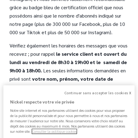
grâce au badge bleu de certification officiel que nous
possédons ainsi que le nombre d'abonnés indiqué sur
notre page (plus de 300 000 sur Facebook, plus de 10
000 sur Tiktok et plus de 50 000 sur Instagram).
Vérifiez également les horaires des messages que vous
recevez ; pour rappel
le service client est ouvert du
lundi au vendredi de 8h30 à 19h00 et le samedi de
9h00 à 18h00.
Les seules informations demandées en
privé sont
votre nom, prénom, votre date de
naissance, votre adresse mail ou votre numéro de
Continuer sans accepter les cookies X
téléphone.
Nickel respecte votre vie privée
Un conseiller Nickel ne vous demandera jamais vos
Notre site internet et nos partenaires utilisent des cookies pour vous proposer
de la publicité personnalisée et pour nous permettre à nous et nos partenaires
codes d'accès à votre compte, ou votre numéro de
de mesurer l’audience sur notre site. Nous conservons votre choix relatif au
carte.
dépôt des cookies au maximum 6 mois. Nos partenaires utilisent des cookies
sur notre site.
Consulter la politique cookies