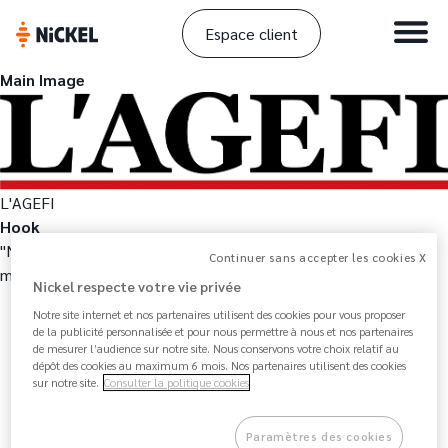
Espace client
Main Image
L'AGEFI
Hook
"Nickel s'exporte à l'international et espère atteindre les 4
Continuer sans accepter les cookies X
millions de clients d'ici 5 ans"
Nickel respecte votre vie privée
Notre site internet et nos partenaires utilisent des cookies pour vous proposer
de la publicité personnalisée et pour nous permettre à nous et nos partenaires
de mesurer l’audience sur notre site. Nous conservons votre choix relatif au
dépôt des cookies au maximum 6 mois. Nos partenaires utilisent des cookies
sur notre site.
Consulter la politique cookies
Paramètres des cookies