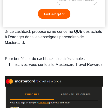
Paramètres des cookies
restaurants, hôtels... ) présentes dans certains pays. Lors 
d’un achat, une partie du montant débité vous sera 
Tout accepter
automatiquement restitué, directement sur votre compte 
Nickel !
⚠️ Le cashback proposé ici ne concerne 
QUE
 des achats 
à l’étranger dans les enseignes partenaires de 
Mastercard.
Pour bénéficier du cashback, c’est très simple :
Inscrivez-vous sur le site Mastercard Travel Rewards