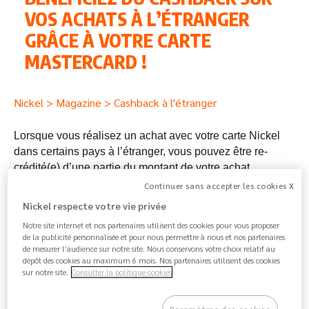
VOS ACHATS À L’ÉTRANGER
GRÂCE À VOTRE CARTE
MASTERCARD !
Nickel
>
Magazine
> Cashback à l'étranger
L
orsque vous réalisez un achat avec votre carte Nickel 
dans certains pays à l’étranger, vous pouvez être re-
crédité(e) d’une partie du montant de votre achat 
directement sur votre compte Nickel, grâce au programme 
Continuer sans accepter les cookies X
Mastercard Travel Rewards
.
Nickel respecte votre vie privée
Notre site internet et nos partenaires utilisent des cookies pour vous proposer
Mais au fait, c’est quoi le cashback de Mastercard?
de la publicité personnalisée et pour nous permettre à nous et nos partenaires
de mesurer l’audience sur notre site. Nous conservons votre choix relatif au
dépôt des cookies au maximum 6 mois. Nos partenaires utilisent des cookies
Grâce à votre carte Nickel Mastercard, vous pouvez être 
sur notre site.
Consulter la politique cookies
re-crédité(e) d’une partie du montant de vos achats 
réalisés dans les enseignes partenaires (magasins, 