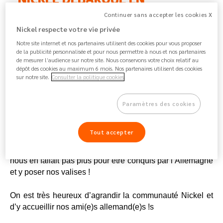
ALLEMAGNE !
Continuer sans accepter les cookies X
Nickel respecte votre vie privée
Nickel
>
Magazine
> Nickel Allemagne
Notre site internet et nos partenaires utilisent des cookies pour vous proposer
de la publicité personnalisée et pour nous permettre à nous et nos partenaires
de mesurer l’audience sur notre site. Nous conservons votre choix relatif au
Après la France, la Belgique, le Portugal et l’Espagne… 
dépôt des cookies au maximum 6 mois. Nos partenaires utilisent des cookies
sur notre site.
Consulter la politique cookies
Nickel s’installe dans une cinquième et nouvelle ville 
Paramètres des cookies
européenne : l’Allemagne 
Tout accepter
Ils ont des saucisses et des bretzels ? , ils proposent les 
meilleurs apéros ? et ils sont excellents en foot ⚽ Il ne 
nous en fallait pas plus pour être conquis par l’Allemagne 
et y poser nos valises !
On est très heureux d’agrandir la communauté Nickel et 
d’y accueillir nos ami(e)s allemand(e)s !s