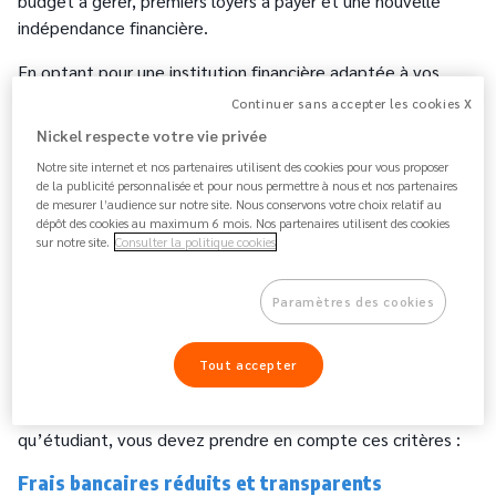
budget à gérer, premiers loyers à payer et une nouvelle
indépendance financière.
En optant pour une institution financière adaptée à vos
besoins,
vous pourrez simplifier la gestion de vos
Continuer sans accepter les cookies X
finances, contrôler vos dépenses et accéder à des
Nickel respecte votre vie privée
services pensés pour vous accompagner dans cette
Notre site internet et nos partenaires utilisent des cookies pour vous proposer
nouvelle étape.
de la publicité personnalisée et pour nous permettre à nous et nos partenaires
de mesurer l’audience sur notre site. Nous conservons votre choix relatif au
Tenez compte de ces différents critères afin de bien choisir
dépôt des cookies au maximum 6 mois. Nos partenaires utilisent des cookies
sur notre site.
Consulter la politique cookies
votre institution financière pour économiser de l'argent et
vous éviter des tracas inutiles :
Paramètres des cookies
Quels critères pour bien choisir sa
Tout accepter
banque étudiante ?
Pour bien choisir votre institution financière en tant
qu’étudiant, vous devez prendre en compte ces critères :
Frais bancaires réduits et transparents