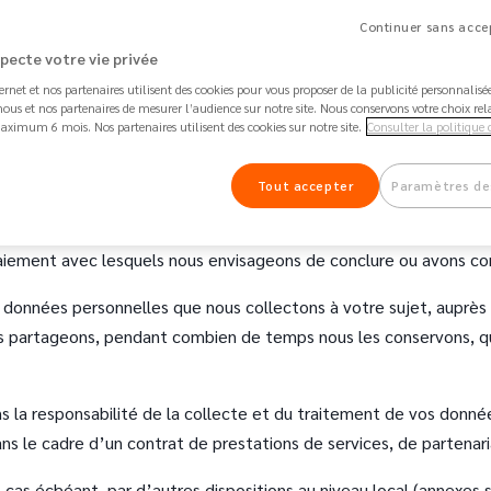
onnées personnelles fournit des informations claires et détaillée
Continuer sans accep
«
nous
»).
specte votre vie privée
données personnelles s’applique
au personnel permanent ou non
ternet et nos partenaires utilisent des cookies pour vous proposer de la publicité personnalis
ous et nos partenaires de mesurer l’audience sur notre site. Nous conservons votre choix rel
aximum 6 mois. Nos partenaires utilisent des cookies sur notre site.
Consulter la politique 
 conclure ou avons conclu un contrat de prestations de services 
Tout accepter
Paramètres de
conclure ou avons conclu un contrat de partenariat ;
iement avec lesquels nous envisageons de conclure ou avons conc
es données personnelles que nous collectons à votre sujet, auprè
t les partageons, pendant combien de temps nous les conservons, 
 la responsabilité de la collecte et du traitement de vos donnée
ns le cadre d’un contrat de prestations de services, de partenaria
cas échéant, par d’autres dispositions au niveau local (annexes 