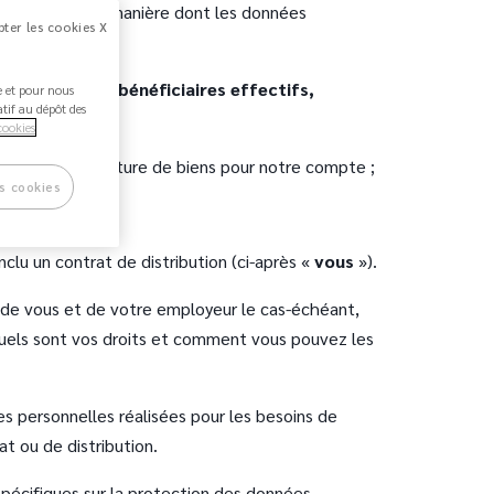
s concernant la manière dont les données
ter les cookies X
 permanent, bénéficiaires effectifs,
ée et pour nous
atif au dépôt des
cookies
et/ou de fourniture de biens pour notre compte ;
s cookies
lu un contrat de distribution (ci-après «
vous
»).
s de vous et de votre employeur le cas-échéant,
quels sont vos droits et comment vous pouvez les
s personnelles réalisées pour les besoins de
t ou de distribution.
spécifiques sur la protection des données