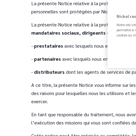
La présente Notice relative à la protection des d
personnelles sont protégées par Nickel (ci-après 
Nickel re
La présente Notice relative à la protection des 
Notre site in
permettre à n
mandataires sociaux, dirigeants de
:
cookies au m
-
prestataires
avec lesquels nous envisageons de
-
partenaires
avec lesquels nous envisageons de 
-
distributeurs
dont les agents de services de pa
A ce titre, la présente Notice vous informe sur l
des raisons pour lesquelles nous les utilisons e
exercer.
En tant que responsable du traitement, nous avons
l’exécution des missions qui vous sont confiées da
Cette notice peut être précisée ou complétée, le 