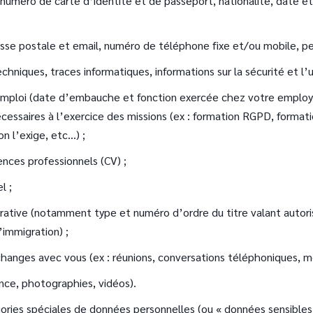
 numéro de carte d’identité et de passeport, nationalité, date et
sse postale et email, numéro de téléphone fixe et/ou mobile, pe
chniques, traces informatiques, informations sur la sécurité et l’u
 l’emploi (date d’embauche et fonction exercée chez votre empl
écessaires à l’exercice des missions (ex : formation RGPD, format
 l’exige, etc...) ;
ences professionnels (CV) ;
l ;
rative (notamment type et numéro d’ordre du titre valant autoris
’immigration) ;
anges avec vous (ex : réunions, conversations téléphoniques, me
nce, photographies, vidéos).
ries spéciales de données personnelles (ou « données sensibles