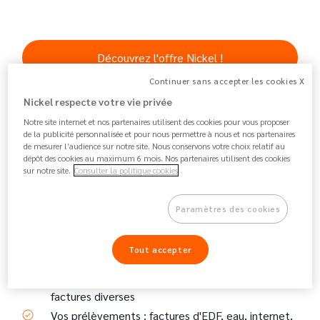
Découvrez l'offre Nickel !
Continuer sans accepter les cookies X
Nickel respecte votre vie privée
Notre site internet et nos partenaires utilisent des cookies pour vous proposer
Nickel, vous permet d'obtenir un compte et RIB
de la publicité personnalisée et pour nous permettre à nous et nos partenaires
français en seulement 5 minutes dans un
point de
de mesurer l’audience sur notre site. Nous conservons votre choix relatif au
dépôt des cookies au maximum 6 mois. Nos partenaires utilisent des cookies
vente partenaire
pour centraliser toutes vos dépenses.
sur notre site.
Consulter la politique cookies
Paramètres des cookies
Avec votre compte et RIB Nickel, vous pourrez
mettre en place :
Tout accepter
Vos virements sortants : le paiement du loyer,
factures diverses
Vos prélèvements : factures d'EDF, eau, internet,