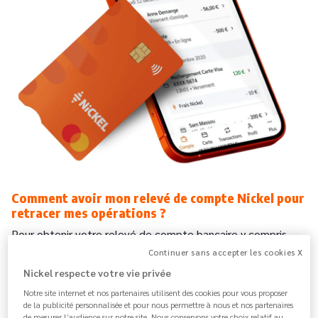
Comment avoir mon relevé de compte Nickel pour
retracer mes opérations ?
Pour obtenir votre relevé de compte bancaire y compris
sous format téléchargeable, vous devez suivre
quatre
Continuer sans accepter les cookies X
étapes
:
Nickel respecte votre vie privée
Notre site internet et nos partenaires utilisent des cookies pour vous proposer
1.
Connectez-vous à votre Application Nickel ou
de la publicité personnalisée et pour nous permettre à nous et nos partenaires
Espace client web.
de mesurer l’audience sur notre site. Nous conservons votre choix relatif au