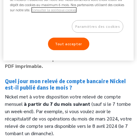
dépôt des cookies au maximum 6 mois. Nos partenaires utilisent des cookies
sur notre site.
Consulter la politique cookies
2.
Cliquez sur l’onglet
« mes relevés »
positionné en
haut à droite de l’écran.
Paramètres des cookies
3.
Sélectionnez l’année et le mois voulus.
Tout accepter
4.
Cliquez sur l’onglet
« Télécharger »
pour avoir
votre relevé de compte bancaire Nickel en format
PDF imprimable.
Quel jour mon relevé de compte bancaire Nickel
est-il publié dans le mois ?
Nickel met à votre disposition votre relevé de compte
mensuel
à partir du 7 du mois suivant
(sauf si le 7 tombe
un week-end). Par exemple, si vous voulez avoir le
récapitulatif de vos opérations du mois de mars 2024, votre
relevé de compte sera disponible vers le 8 avril 2024 (le 7
tombant un dimanche).