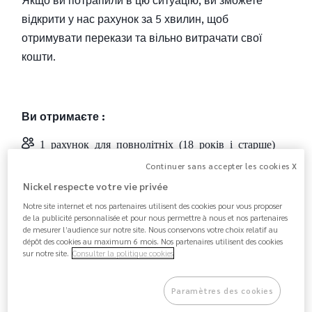
відкрити у нас рахунок за 5 хвилин, щоб
отримувати перекази та вільно витрачати свої
кошти.
Ви отримаєте :
1 рахунок для повнолітніх (18 років і старше)
Continuer sans accepter les cookies X
1 міжнародну карту Mastercard
Nickel respecte votre vie privée
1 французький IBAN (реквізити)
Notre site internet et nos partenaires utilisent des cookies pour vous proposer
de la publicité personnalisée et pour nous permettre à nous et nos partenaires
de mesurer l’audience sur notre site. Nous conservons votre choix relatif au
dépôt des cookies au maximum 6 mois. Nos partenaires utilisent des cookies
Що для цього вам потрібно:
sur notre site.
Consulter la politique cookies
1 український паспорт
Paramètres des cookies