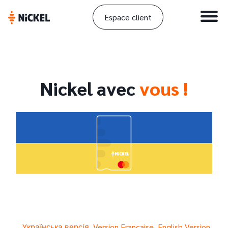
Espace client
Nickel avec
vous !
Yкраїнська версія
Version Française
English Version