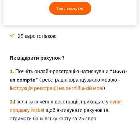
1 мобільний телефон
Tout accepter
1 адреса у Франції (наприклад, у третьої особи)
25 євро готівкою
Як відкрити рахунок ?
1.
Почніть онлайн-реєстрацію
натиснувши “
Ouvrir
un compte
” ( реєстрація французькою мовою -
Інструкція реєстрації на англійцькій мові
)
2.
Після закінчення реєстрації, приходьте у
пункт
продажу Nickel
щоб активувати рахунок та
отримати банківську карту за 25 євро