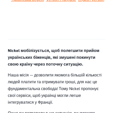
Nickel мобілізується, щоб полегшити прийом
українських біженців, які змушені покинути
свою країну через поточну ситуацію.
Наша місія — дозволити якомога більшій кількості
людей платити та отримувати гроші, для нас це
фундаментальна свобода! Тому Nickel пропонує
свої сервіси, щоб українці могли легше
інтегруватися у Франції.
Якщо ви потрапили в цю ситуацію, ви зможете