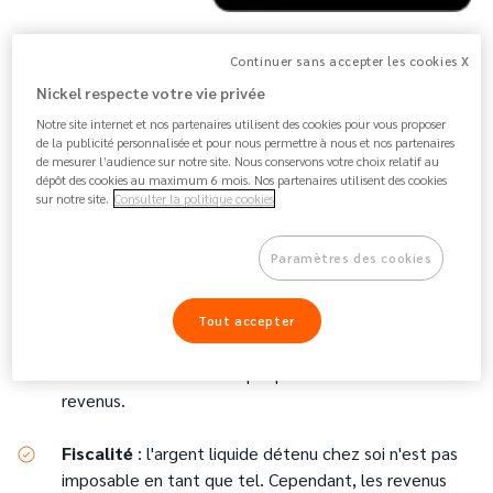
Est-ce légal de conserver de l’argent
Continuer sans accepter les cookies X
liquide chez soi ?
Nickel respecte votre vie privée
Oui, il est légal de conserver de l'argent liquide chez soi,
Notre site internet et nos partenaires utilisent des cookies pour vous proposer
tant que cet argent a été déclaré aux impôts et provient
de la publicité personnalisée et pour nous permettre à nous et nos partenaires
de mesurer l’audience sur notre site. Nous conservons votre choix relatif au
de sources licites. Cependant, il est important de connaître
dépôt des cookies au maximum 6 mois. Nos partenaires utilisent des cookies
les réglementations en vigueur concernant les seuils de
sur notre site.
Consulter la politique cookies
déclaration et les obligations fiscales.
Paramètres des cookies
Déclaration à partir de 10 000 €
: la loi française
impose de déclarer à l'administration fiscale les
sommes en espèces (billets et pièces) supérieures à
Tout accepter
10 000 € détenues à domicile. Cette déclaration doit
être faite en même temps que la déclaration de
revenus.
Fiscalité
: l'argent liquide détenu chez soi n'est pas
imposable en tant que tel. Cependant, les revenus