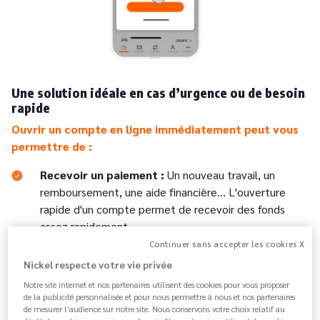
Une solution idéale en cas d’urgence ou de besoin
rapide
Ouvrir un compte en ligne immédiatement peut vous
permettre de :
Recevoir un paiement :
Un nouveau travail, un
remboursement, une aide financière... L'ouverture
rapide d'un compte permet de recevoir des fonds
assez rapidement.
Continuer sans accepter les cookies X
Effectuer un achat en ligne :
Si une opportunité
Nickel respecte votre vie privée
d'achat se présente et qu'aucun autre
moyen de
Notre site internet et nos partenaires utilisent des cookies pour vous proposer
paiement
n'est disponible, un compte en ligne peut
de la publicité personnalisée et pour nous permettre à nous et nos partenaires
de mesurer l’audience sur notre site. Nous conservons votre choix relatif au
être la solution. Vous aurez à votre disposition