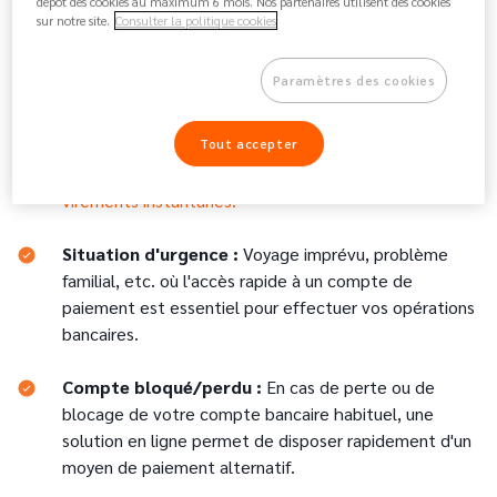
dépôt des cookies au maximum 6 mois. Nos partenaires utilisent des cookies
différents modes de paiements rapide et accessible :
sur notre site.
Consulter la politique cookies
carte bancaire ou portefeuille mobile comme
Apple
Pay ou Google Pay
.
)
Paramètres des cookies
Envoyer de l'argent rapidement :
Un besoin urgent
d'envoyer de l'argent à un proche ou régler une
Tout accepter
facture impayée. C’est facile et rapide avec les
virements instantanés.
Situation d'urgence :
Voyage imprévu, problème
familial, etc. où l'accès rapide à un compte de
paiement est essentiel pour effectuer vos opérations
bancaires.
Compte bloqué/perdu :
En cas de perte ou de
blocage de votre compte bancaire habituel, une
solution en ligne permet de disposer rapidement d'un
moyen de paiement alternatif.