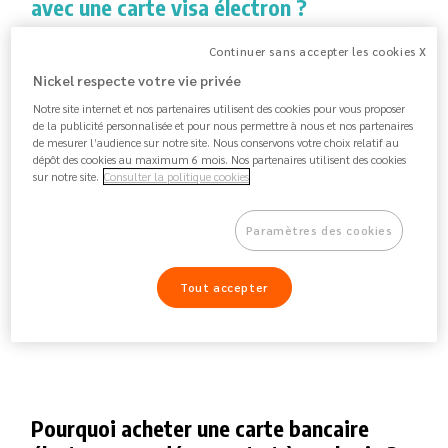
avec une carte visa électron ?
La carte Visa Electron s'utilise comme une carte
Continuer sans accepter les cookies X
classique et dispose de tous les services
Nickel respecte votre vie privée
bancaires de bases
. Elle permet de régler ses achats
Notre site internet et nos partenaires utilisent des cookies pour vous proposer
auprès de tous les commerçants grâce à son réseau
de la publicité personnalisée et pour nous permettre à nous et nos partenaires
de mesurer l’audience sur notre site. Nous conservons votre choix relatif au
VISA ainsi que d'effectuer des retraits aux distributeurs
dépôt des cookies au maximum 6 mois. Nos partenaires utilisent des cookies
de billets en France comme à l'étranger. Les paiements
sur notre site.
Consulter la politique cookies
en ligne sont aussi possibles dans de nombreux sites
internet (exemple : FNAC, Amazon…).
Cependant,
Paramètres des cookies
certains sites internet tels PayPal ou encore EBay
n'acceptent pas le paiement avec ce type de
Tout accepter
carte.
Pourquoi acheter une carte bancaire