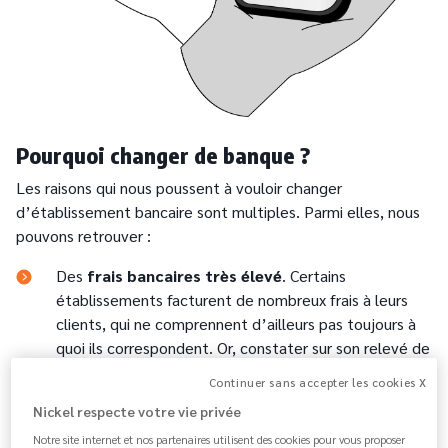
Pourquoi changer de banque ?
Les raisons qui nous poussent à vouloir changer
d’établissement bancaire sont multiples. Parmi elles, nous
pouvons retrouver :
Des
frais bancaires très élevé
. Certains
établissements facturent de nombreux frais à leurs
clients, qui ne comprennent d’ailleurs pas toujours à
quoi ils correspondent. Or, constater sur son relevé de
compte que l’on doit régler des frais importants n’est
Continuer sans accepter les cookies X
jamais agréable.
Nickel respecte votre vie privée
Des difficultés à nouer une
relation de confiance
Notre site internet et nos partenaires utilisent des cookies pour vous proposer
avec son conseiller. Vous avez du mal à le joindre ? Il