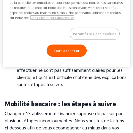
de la publicité personnalisée et pour nous permettre à nous et nos partenaires
ne vous apporte pas de réponses claires à vos
de mesurer l’audience sur notre site. Nous conservons votre choix relatif au
questions ? Nous avons en effet tous besoin d’avoir
dépôt des cookies au maximum 6 mois. Nos partenaires utilisent des cookies
sur notre site.
Consulter la politique cookies
un sentiment de confiance envers la personne qui
gère notre argent. Dans certains établissements, les
conseillers sont aussi amenés à changer
Paramètres des cookies
régulièrement, ce qui altère encore plus la relation
avec les clients.
Tout accepter
Des
services peu adaptés
ou peu compréhensibles.
C’est le cas par exemple lorsque les démarches à
effectuer ne sont pas suffisamment claires pour les
clients, et qu’il est difficile d’obtenir des explications
sur les étapes à suivre.
Mobilité bancaire : les étapes à suivre
Changer d’établissement financier suppose de passer par
plusieurs étapes incontournables. Nous vous les détaillons
ci-dessous afin de vous accompagner au mieux dans vos