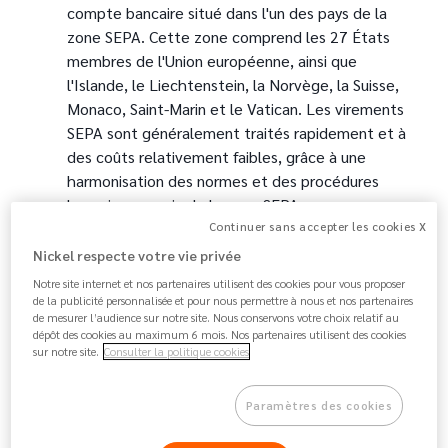
compte bancaire situé dans l'un des pays de la
zone SEPA. Cette zone comprend les 27 États
membres de l'Union européenne, ainsi que
l'Islande, le Liechtenstein, la Norvège, la Suisse,
Monaco, Saint-Marin et le Vatican. Les virements
SEPA sont généralement traités rapidement et à
des coûts relativement faibles, grâce à une
harmonisation des normes et des procédures
bancaires au sein de la zone SEPA.
Continuer sans accepter les cookies X
Text
Les virements internationaux hors zone SEPA
Nickel respecte votre vie privée
sont tous les autres virements, c'est-à-dire les
Notre site internet et nos partenaires utilisent des cookies pour vous proposer
virements effectués vers un pays situé en dehors
de la publicité personnalisée et pour nous permettre à nous et nos partenaires
de mesurer l’audience sur notre site. Nous conservons votre choix relatif au
de la zone SEPA, ou les virements effectués dans
dépôt des cookies au maximum 6 mois. Nos partenaires utilisent des cookies
une autre devise que l'euro, même s'ils sont
sur notre site.
Consulter la politique cookies
effectués vers un pays de la zone SEPA. Ces
virements impliquent des procédures plus
Paramètres des cookies
complexes et peuvent entraîner des délais plus
longs et des
frais
plus élevés, car ils nécessitent