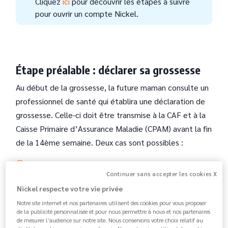
Cliquez
ici
pour découvrir les étapes à suivre
pour ouvrir un compte Nickel.
Étape préalable : déclarer sa grossesse
Au début de la grossesse, la future maman consulte un
professionnel de santé qui établira une déclaration de
grossesse. Celle-ci doit être transmise à la CAF et à la
Caisse Primaire d’Assurance Maladie (CPAM) avant la fin
de la 14ème semaine. Deux cas sont possibles :
Le praticien émet une déclaration papier en
Continuer sans accepter les cookies X
plusieurs exemplaires qu’il faut envoyer aux
Nickel respecte votre vie privée
organismes.
Notre site internet et nos partenaires utilisent des cookies pour vous proposer
Le praticien émet une déclaration digitale qui leur
de la publicité personnalisée et pour nous permettre à nous et nos partenaires
est automatiquement transmise. Dans ce cas, la
de mesurer l’audience sur notre site. Nous conservons votre choix relatif au