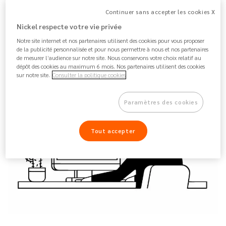
code et votre identifiant dans les jours qui suivent. Vous
Continuer sans accepter les cookies X
pouvez directement aller les récupérer dans une agence
Nickel respecte votre vie privée
si votre banque en dispose.
Notre site internet et nos partenaires utilisent des cookies pour vous proposer
de la publicité personnalisée et pour nous permettre à nous et nos partenaires
de mesurer l’audience sur notre site. Nous conservons votre choix relatif au
Ouvrez facilement un compte Nickel
dépôt des cookies au maximum 6 mois. Nos partenaires utilisent des cookies
sur notre site.
Consulter la politique cookies
Paramètres des cookies
Tout accepter