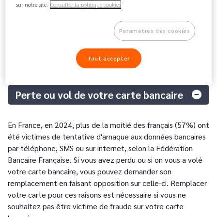
sur notre site.
Consulter la politique cookies
Le remplacement de carte peut être automatique. Par
exemple, si celle-ci arrive à expiration, votre établissement
Paramètres des cookies
procède automatiquement à son remplacement sans
frais
et votre contrat est reconduit. Certains établissements
offrent la possibilité de bloquer temporairement votre
Tout accepter
carte en cas de doute, sans la remplacer immédiatement.
Perte ou vol de votre carte bancaire
En France, en 2024, plus de la moitié des français (57%) ont
été victimes de tentative d'arnaque aux données bancaires
par téléphone, SMS ou sur internet, selon la Fédération
Bancaire Française. Si vous avez perdu ou si on vous a volé
votre carte bancaire, vous pouvez demander son
remplacement en faisant opposition sur celle-ci. Remplacer
votre carte pour ces raisons est nécessaire si vous ne
souhaitez pas être victime de fraude sur votre carte