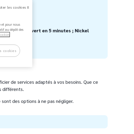
on les besoins.
ter les cookies X
nt.
ée et pour nous
ec compte ouvert en 5 minutes ; Nickel
atif au dépôt des
cookies
s cookies
néficier de services adaptés à vos besoins. Que ce
 différents.
sont des options à ne pas négliger.