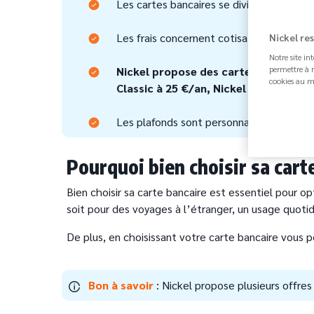
Les cartes bancaires se divisent en débit
Les frais concernent cotisation, opérati
Nickel re
Notre site in
Nickel propose des cartes Mastercar
permettre à n
cookies au m
Classic à 25 €/an, Nickel Chrome et 
Les plafonds sont personnalisables depui
Pourquoi bien choisir sa cart
Bien choisir sa carte bancaire est essentiel pour op
soit pour des voyages à l’étranger, un usage quoti
De plus, en choisissant votre carte bancaire vous 
Bon à savoir
: Nickel propose plusieurs offre