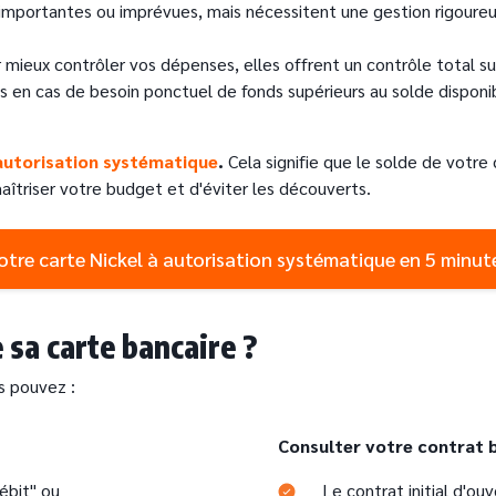
importantes ou imprévues, mais nécessitent une gestion rigoureuse
 mieux contrôler vos dépenses, elles offrent un contrôle total su
 en cas de besoin ponctuel de fonds supérieurs au solde disponi
 autorisation systématique
.
Cela signifie que le solde de votre
îtriser votre budget et d'éviter les découverts.
otre carte Nickel à autorisation systématique en 5 minut
 sa carte bancaire ?
s pouvez :
Text
Consulter votre contrat b
ébit" ou
Le contrat initial d'o