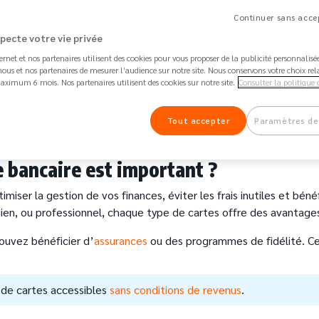
 immédiat, crédit (débit différé) et autorisation systématique sel
Continuer sans accep
ons (retraits, paiements, découvert) et émission ou renouvelleme
specte votre vie privée
ternet et nos partenaires utilisent des cookies pour vous proposer de la publicité personnalis
d à autorisation systématique, sans agios ni découvert, av
ous et nos partenaires de mesurer l’audience sur notre site. Nous conservons votre choix rel
aximum 6 mois. Nos partenaires utilisent des cookies sur notre site.
Consulter la politique 
Nickel Metal avec assurances et plafonds plus élevés.
Tout accepter
Paramètres de
s l’espace client.
e bancaire est important ?
timiser la gestion de vos finances, éviter les frais inutiles et bé
dien, ou professionnel, chaque type de cartes offre des avantages
pouvez bénéficier d’
assurances
ou des programmes de fidélité. Ce 
s de cartes accessibles
sans conditions de revenus
.